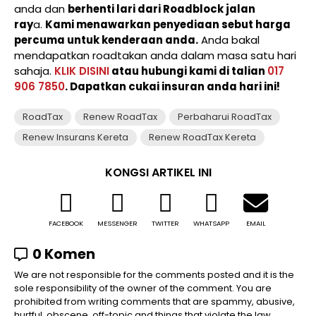
anda dan
berhenti lari dari Roadblock jalan
ray
a.
Kami menawarkan penyediaan sebut harga
percuma untuk kenderaan anda.
Anda bakal
mendapatkan roadtakan anda dalam masa satu hari
sahaja.
KLIK DISINI
atau hubungi kami di talian
017
906 7850
. Dapatkan cukai insuran anda hari ini!
RoadTax
Renew RoadTax
Perbaharui RoadTax
Renew Insurans Kereta
Renew RoadTax Kereta
KONGSI ARTIKEL INI
FACEBOOK
MESSENGER
TWITTER
WHATSAPP
EMAIL
0 Komen
We are not responsible for the comments posted and it is the
sole responsibility of the owner of the comment. You are
prohibited from writing comments that are spammy, abusive,
hurtful, obscene, off-topic and things that violate the law.